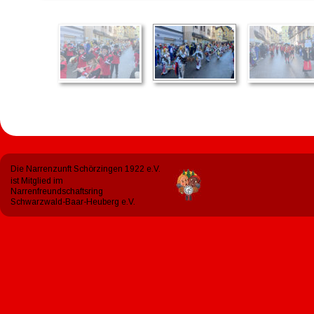
Die Narrenzunft Schörzingen 1922 e.V. 
ist Mitglied im 
Narrenfreundschaftsring 
Schwarzwald-Baar-Heuberg e.V.